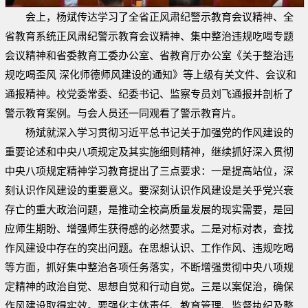
会上，杨斌传达学习了全省正风肃纪警示教育会议精神、全
省教育系统正风肃纪警示教育会议精神、集中整治违规吃喝专题
会议精神和省委教育工委办公室、省教育厅办公室《关于整治违
规吃喝歪风 深化师德师风建设的通知》等上级有关文件、会议和
通报精神。校党委常委、纪委书记、监察专员刘飞通报并剖析了
警示教育案例。与会人员还一同观看了警示教育片。
杨斌就深入学习贯彻习近平总书记关于加强党的作风建设的
重要论述和中央八项规定及其实施细则精神，继续抓好深入贯彻
中央八项规定精神学习教育提出了三点要求：一是提高站位，深
刻认识作风建设的重要意义。要深刻认识作风建设是关乎党兴衰
存亡的重大政治问题，是推动全校高质量发展的现实需要，是回
应师生期盼、增强师生获得感的必然要求。二是对标对表，查找
作风建设中存在的突出问题。在思想认识、工作作风、违规吃喝
等方面，抓好集中整治各项任务落实，不断增强贯彻中央八项规
定精神的政治自觉、思想自觉和行动自觉。三是以案促治，确保
作风建设取得实效。要强化主体责任、教育管理、监督执纪及整