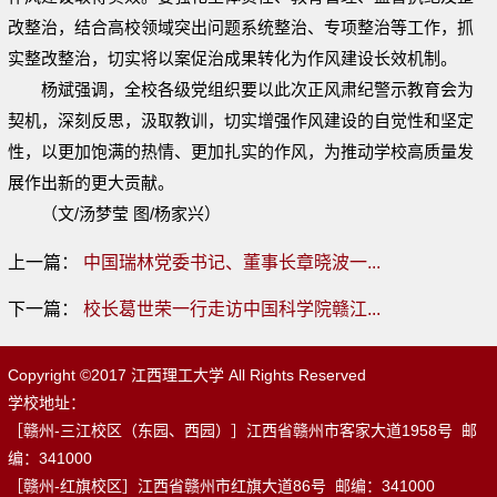
改整治，结合高校领域突出问题系统整治、专项整治等工作，抓
实整改整治，切实将以案促治成果转化为作风建设长效机制。
杨斌强调，全校各级党组织要以此次正风肃纪警示教育会为
契机，深刻反思，汲取教训，切实增强作风建设的自觉性和坚定
性，以更加饱满的热情、更加扎实的作风，为推动学校高质量发
展作出新的更大贡献。
（文/汤梦莹 图/杨家兴）
上一篇：
中国瑞林党委书记、董事长章晓波一...
下一篇：
校长葛世荣一行走访中国科学院赣江...
Copyright ©2017 江西理工大学 All Rights Reserved
学校地址：
［赣州-三江校区（东园、西园）］江西省赣州市客家大道1958号 邮
编：341000
［赣州-红旗校区］江西省赣州市红旗大道86号 邮编：341000