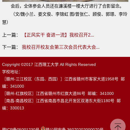
会后，全体参会人员还在濂溪楼一楼大厅进行了合影留念。
（文/魏小兰、娄文俊、李锦虹 图/曾张仁、顾俊、郭璟、李玲
慧）
上一篇：
【正风实干 奋进一流】我校召开2...
下一篇：
我校召开校友会第三次会员代表大会...
Copyright ©2017 江西理工大学 All Rights Reserved
学校地址：
［赣州-三江校区（东园、西园）］江西省赣州市客家大道1958号 邮
编：341000
［赣州-红旗校区］江西省赣州市红旗大道86号 邮编：341000
［南昌-南昌校区］江西省南昌市昌北开发区双港东大街1180号 邮
编：330013
赣ICP备05001230号
赣公网安备 36070202000070号