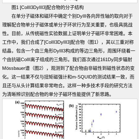
图1 [CoIII3DyIII3]配合物的分子结构
在单分子磁体和磁环中确定个别DyIII各向异性轴的取向对于
理解配合物单分子磁体或单分子环状行为至关重要，也极具挑战
性。目前，从传统磁性实验数据上证明单分子磁环非常困难。本
工作中，我们合成了[CoIII3DyIII3]配合物（图1），其以三重对称
结晶，包含一个由三角形DyIII3构成的等边三角形，周围环绕着一
个由抗磁CoIII离子组成的三角形。我们首次通过161Dy同步辐射
Mössbauer谱（图2），观测到了配合物由非磁性到磁性状态的变
化。这一结果不仅与扭矩磁强计和m-SQUID的测试结果一致，而
且还与从头计算结果非常吻合。这样一种多技术手段的研究方法
为清晰辨识别配合物的单分子磁环性能提供了新思路。