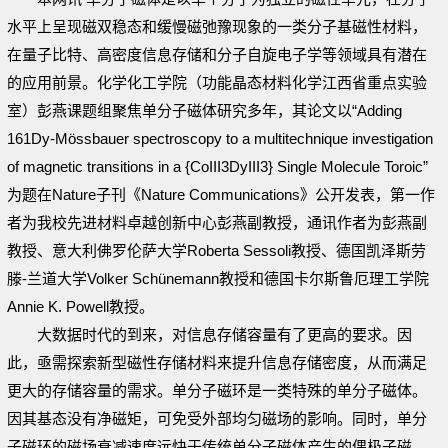
水平上呈现磁双稳态和缓慢磁弛豫现象的一类分子基磁性材料，
在量子比特、高密度信息存储和分子自旋电子学等领域具有潜在
的应用前景。化学化工学院（功能晶态材料化学江西省重点实验
室）彭燕课题组聚焦单分子磁体研究多年，其论文以“Adding
161Dy-Mössbauer spectroscopy to a multitechnique investigation
of magnetic transitions in a {CoIII3DyIII3} Single Molecule Toroic”
为题在Nature子刊《Nature Communications》公开发表，第一作
者为我校先进材料卓越创新中心彭燕副教授，通讯作者为彭燕副
教授、意大利佛罗伦萨大学Roberta Sessoli教授、德国凯泽斯劳
滕-兰道大学Volker Schünemann教授和德国卡尔斯鲁厄理工学院
Annie K. Powell教授。
大数据时代的到来，对信息存储容量有了更高的要求。因
此，亟需探索新型磁性存储材料来提升信息存储密度，从而满足
更大的存储容量的需求。单分子磁环是一类特殊的单分子磁体。
因其基态没有净磁矩，可免受外部均匀磁场的影响。同时，单分
子磁环的磁场衰减速度远快于传统单分子磁体产生的偶极子磁