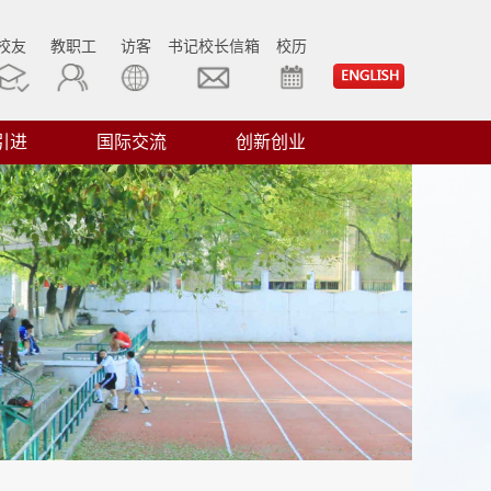
校友
教职工
访客
书记校长信箱
校历
引进
国际交流
创新创业