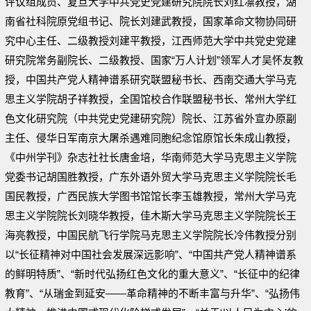
评议组成员、复旦大学中共党史党建研究院院长刘红凛教授，湖
南省社科院原党组书记、院长刘建武教授，国家革命文物协同研
究中心主任、二级教授刘建平教授，江西师范大学中共党史党建
研究院常务副院长、二级教授、国家“万人计划”领军人才吴怀友教
授，中国共产党人精神谱系研究联盟秘书长、西南交通大学马克
思主义学院胡子祥教授，全国馆校合作联盟秘书长、常州大学红
色文化研究院（中共党史党建研究院）院长、江苏省外宣办原副
主任、侵华日军南京大屠杀遇难同胞纪念馆原馆长朱成山教授，
《中州学刊》杂志社社长唐金培，华南师范大学马克思主义学院
党委书记胡国胜教授，广东外语外贸大学马克思主义学院院长毛
国民教授，广西民族大学图书馆馆长李玉雄教授，常州大学马克
思主义学院院长刘晓华教授，佳木斯大学马克思主义学院院长王
海亮教授，中国民航飞行学院马克思主义学院院长冷伟教授分别
以“长征精神对中国社会发展深远影响”、“中国共产党人精神谱系
的鲜明特质”、“新时代弘扬红色文化的重大意义”、“长征中的纪律
教育”、“从瑞金到延安——革命精神的不断丰富与升华”、“弘扬伟