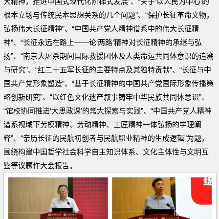
大精神，推进中国式现代化阶梯式发展”、“关于‘以人民为中心’的
根本立场与传统民本思想关系的几个问题”、“保护长征革命文物，
弘扬伟大长征精神”、“中国共产党人精神谱系中的伟大长征精
神”、“长征永远在路上——论‘两路’精神对长征精神的承继与弘
扬”、“南京大屠杀期间国际救援团体及人类命运共同体意识的追溯
与研究”、“红二十五军长征的主要特点及其独特贡献”、“长征与中
国共产党形象塑造”、“基于长征精神的中国共产党国际形象传播策
略创新研究”、“以红色文化遗产叙事铸牢中华民族共同体意识”、
“馆校协同推进‘大思政课’的常大探索与实践”、“中国共产党人精神
谱系视域下劳模精神、劳动精神、工匠精神一体弘扬的学理阐
释”、“亲历长征的民航初创者与民航职业精神的生成逻辑”为题，
围绕构建中国哲学社会科学自主知识体系、文化主体性与文明互
鉴等议题作大会报告。