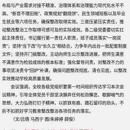
布局与产业需求对接不精准、治理体系和治理能力现代化水平不
高、“新官不理旧账”、政策规划“翻烧饼”、民生领域短板以及毕业
生就业等六项任务，确保整改取得实效。三是压紧压实责任，推
动整改整治工作取得可感可及的实际成效。各二级党委要切实扛
起主体责任，书记履行第一责任人职责，班子成员落实“一岗双
责”；坚持“当下改”与“长久立”相结合，力争年内出台一批配套制度
文件；坚持开门搞整改，主动向师生公示整改进展，把师生满意
不满意作为检验成效的根本标准；强化督导问责，对整改不力的
事项坚决责令“回炉”补课，确保问题整改彻底、清仓见底，以整改
实效推动学校高质量发展。
会议强调，全校各级党组织要第一时间组织传达学习本次会
议精神，引导全体党员干部坚决摒弃任何松劲懈怠、歇脚喘气的
思想，大力弘扬钉钉子精神，以抓铁有痕、踏石留印的劲头，不
折不扣抓好学习教育整改整治各项任务的落实。
（文/吕倩 马西宁 图/朱婷婷 顾俊）