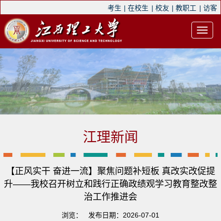
考生
|
在校生
|
校友
|
教职工
|
访客
江理新闻
【正风实干 奋进一流】聚焦问题补短板 真改实改促提
升——我校召开树立和践行正确政绩观学习教育整改整
治工作推进会
浏览：
发布日期：2026-07-01