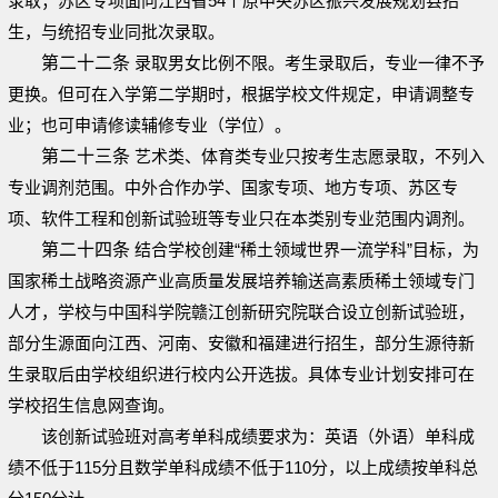
录取；苏区专项面向江西省54个原中央苏区振兴发展规划县招
生，与统招专业同批次录取。
第二十二条
录取男女比例不限。考生录取后，专业一律不予
更换。但可在入学第二学期时，根据学校文件规定，申请调整专
业；也可申请修读辅修专业（学位）。
第二十三条
艺术类、体育类专业只按考生志愿录取，不列入
专业调剂范围。中外合作办学、国家专项、地方专项、苏区专
项、软件工程和创新试验班等专业只在本类别专业范围内调剂。
第二十四条
结合学校创建“稀土领域世界一流学科”目标，为
国家稀土战略资源产业高质量发展培养输送高素质稀土领域专门
人才，学校与中国科学院赣江创新研究院联合设立创新试验班，
部分生源面向江西、河南、安徽和福建进行招生，部分生源待新
生录取后由学校组织进行校内公开选拔。具体专业计划安排可在
学校招生信息网查询。
该创新试验班对高考单科成绩要求为：英语（外语）单科成
绩不低于115分且数学单科成绩不低于110分，以上成绩按单科总