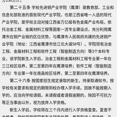
分150分计。
第二十五条
学校先进铜产业学院（鹰潭）是教育部、工业和
信息化部批准的首批现代产业学院，也是江西省唯一入选的现代
产业学院，是学校主动对接江西省万亿级有色金属产业布局，依
托冶金工程、金属材料工程等国家一流专业建设点，充分利用鹰
潭市在铜产业链的区位优势，与鹰潭市人民政府共建的先进铜产
业学院（地址：江西省鹰潭市信江北大道58号）。学院现有冶金
工程、金属材料工程和软件工程（智能制造方向）等3个本科专
业，该学院新生入学后，冶金工程和金属材料工程专业第一年在
三江校区培养，第二至第四年在鹰潭培养；软件工程（智能制造
方向）专业第一年在南昌校区培养，第二至第四年在鹰潭培养。
第二十六条
按国家招生规定录取的新生，持录取通知书，按
学校有关要求和规定的期限到校办理入学手续。因故不能按期入
学的，应当向学校请假。未请假或者请假逾期的，除因不可抗力
等正当事由以外，视为放弃入学资格。
新生入学后，学校将在三个月内进行入学资格复查。复查不