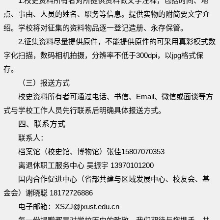
1.校史资料所有者对所提供资料做文字注释，包括时间、地
点、事由、人员的姓名、职务等信息。提供实物的附简要文字介
绍。学校将对征集的资料物品逐一登记造册、永存保管。
2.征集资料尽量提供原件，不能提供原件的可采用真彩模式数
字化扫描，数码相机拍摄，分辨率不低于300dpi，以jpg格式保
存。
（三）报送方式
校史资料所有者可通过电话、书信、Email、微信或面谈等方
式与学校工作人员先行联系后明确具体报送方式。
四、联系方式
联系人：
档案馆（校史馆、博物馆）张佳15807070353
离退休职工服务中心 吴振宇 13970101200
国内合作促进中心（省部共建与区域发展中心、校友会、基
金会）谢晓聪 18172726886
电子邮箱：XSZJ@jxust.edu.cn