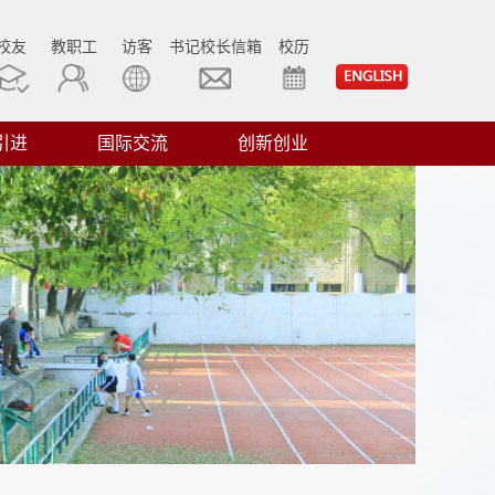
校友
教职工
访客
书记校长信箱
校历
引进
国际交流
创新创业