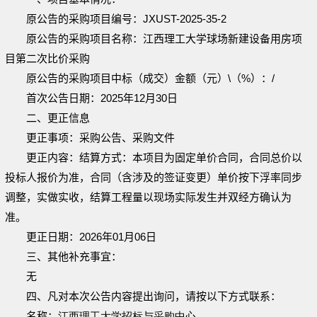
原公告的采购项目编号：JXUST-2025-35-2
原公告的采购项目名称：江西理工大学球场新建设备用房项
目第二次比价采购
原公告的采购项目中标（成交）金额（元）\（%）：
/
首次公告日期：2025年12
月
30
日
二、更正信息
更正事项：采购公告、采购文件
更正内容：
结算方式：
本项目为固定单价合同，合同总价以
投标人报价为准
，合同（含涉及的签证变更）单价按下浮率同步
调整，实做实收
，
结算工程量以现场实际发生并双经方确认为
准。
更正日期：2026年01月
06
日
三、其他补充事宜：
无
四、凡对本次公告内容提出询问，请按以下方式联系：
名称：
江西理工大学招标与采购中心