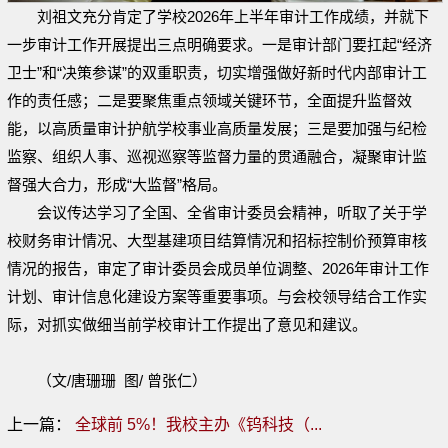
刘祖文充分肯定了学校2026年上半年审计工作成绩，并就下
一步审计工作开展提出三点明确要求。一是
审计部门要扛起“经济
卫士”和“决策参谋”的双重职责，
切实增强做好新时代内部审计工
作的责任感；二是要聚焦重点领域关键环节，
全面提升监督效
能，
以高质量审计护航学校事业高质量发展；三是
要加强与纪检
监察、组织人事、巡视巡察等监督力量的贯通融合，
凝聚审计监
督强大合力，形成“大监督”格局。
会议传达学习了全国、全省审计委员会精神，听取了关于学
校财务审计情况、大型基建项目结算情况和招标控制价预算审核
情况的报告，审定了审计委员会成员单位调整、2026年审计工作
计划、审计信息化建设方案等重要事项。与会校领导
结合工作实
际，
对抓实做细当前学校审计工作
提出了意见和建议。
（文/唐珊珊 图/ 曾张仁）
上一篇：
全球前 5%！我校主办《钨科技（...