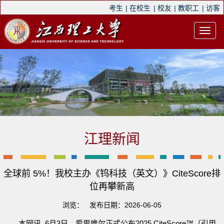
考生
|
在校生
|
校友
|
教职工
|
访客
江理新闻
全球前 5%！我校主办《钨科技（英文）》CiteScore排
位再攀新高
浏览：
发布日期：2026-06-05
本网讯 6月3日，爱思唯尔正式公布2025 CiteScore™（引用