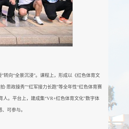
”转向“全景沉浸”。课程上，形成以《红色体育文
·思政操秀”“红军接力长跑”等全年性“红色体育赛
育人。平台上，建成集“VR+红色体育文化”数字体
感、可参与。