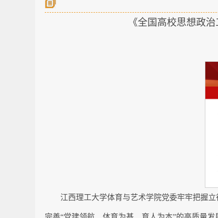
《全国高校思想政治
江西理工大学体育与艺术学院党委牢牢把握立
完善“党建领航、体育为基、育人为本”的高质量