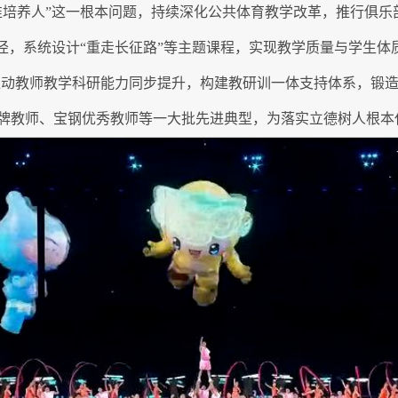
谁培养人”这一根本问题，持续深化公共体育教学改革，推行俱乐
径，系统设计“重走长征路”等主题课程，实现教学质量与学生体
，推动教师教学科研能力同步提升，构建教研训一体支持体系，锻
牌教师、宝钢优秀教师等一大批先进典型，为落实立德树人根本