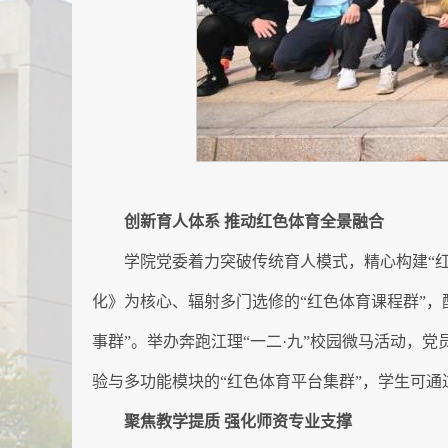
创新育人体系 推动红色体育全景融合
学院党委着力突破传统育人模式，精心构建“红
化》为核心、辐射多门选修的“红色体育课程群”，
事群”。举办奔跑江理“一二·九”校园微马活动，党
验与多功能模块的“红色体育平台集群”，学生可通
聚焦教学提质 强化师资专业支撑