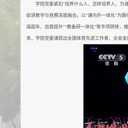
学院党委紧扣“培养什么人、怎样培养人、为
促进教学与竞赛深度融合。以“课内外一体化”为路
道超车、自我提升”“教备研一体化”等专项研修
来，学院党委涌现出全国体育先进工作者、全省金