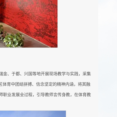
瑞金、于都、兴国等地开展现场教学与实践，采集
区体育中团结拼搏、信念坚定的精神内涵，将其融
师职业发展全过程，引导教师言传身教，在体育教