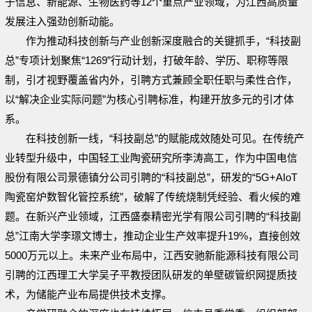
子信息、新能源、生物医药等12个重点产业领域，为江西高质量
发展注入强劲创新动能。
作为推动科技创新与产业创新深度融合的关键抓手，“科技副
总”专项计划聚焦“1269”行动计划，打破年龄、学历、职称等限
制，引才视野覆盖省内外，引聘方式兼顾全职任职与柔性合作，
以“解决企业实际问题”为核心引聘标准，构建开放多元的引才体
系。
在科技创新一线，“科技副总”的赋能成效随处可见。在传统产
业转型升级中，中国轻工业陶瓷研究所李涛高工，作为中国电信
股份有限公司景德镇分公司引聘的“科技副总”，研发的“5G+AIoT
陶瓷窑炉数智化管控系统”，破解了传统烧制凭经验、看火候的难
题。在新兴产业领域，江西盛泰精密光学有限公司引聘的“科技副
总”江南大学李璟文博士，推动企业生产效率提升19%，直接创效
5000万元以上。未来产业布局中，江西安驰新能源科技有限公司
引聘的江西理工大学吴子平教授团队研发的单壁碳管织网提质技
术，为储能产业布局提供技术支撑。