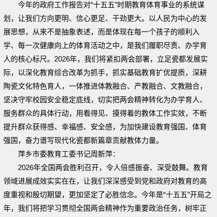
今年的政府工作报告对“十五五”时期教育体育事业的系统谋
划，让我们方向更明、信心更足、干劲更大。以人民为中心的发
展思想，从来不是抽象表述，而是体现在每一个孩子的顺利入
学、每一次健康向上的体育活动之中，是我们履职尽责、办学育
人的核心标尺。2026年，我们将紧扣两会部署，立足瓷都发展实
际，以深化教育综合改革为抓手，抓实基础教育扩优提质，深耕
陶瓷文化特色育人，一体推进体教融合、产教融合、文教融合，
坚决守牢校园安全稳定底线，切实把两会精神转化为办学育人、
服务群众的具体行动，用看得见、摸得着的教体工作实效，不断
提升群众获得感、幸福感、安全感，为加快建设教育强国、体育
强国，奋力谱写现代化瓷都新篇章贡献教体力量。
萍乡市委教育工委书记周新萍：
2026年全国两会胜利召开，令人倍感振奋、深受鼓舞。教育
领域进展成效实实在在，让我们深深感受到党和政府对教育的高
度重视和殷切期望，更加坚定了必胜信念。今年是“十五五”开局之
年，我们将把学习贯彻全国两会精神作为重要政治任务，树牢正