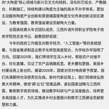
向“大陶瓷”核心领域与新兴交叉方向倾斜，深化科艺结合、产教融
合、科教融汇，持续构建以陶瓷为主轴的高水平办学体系，更加
主动服务陶瓷产业创新和景德镇国家陶瓷文化传承创新试验区建
设，为教育强国、教育强省建设贡献陶大力量。
全国高校黄大年式团队成员、江西外语外贸职业学院电子商
务学院党总支书记、副教授舒叔斌：
今年的政府工作报告对数字经济、“人工智能+”等的系统部
署，与我省推进制造业数字化转型高度契合，为学校办学指明了
方向。回望2025年，我们带领学生深入乡村，帮助农户对接平
台、优化直播，见证了农产品销路拓宽、老乡腰包更鼓、美丽乡
村建设再上新台阶。展望2026年，国家对农村电商寄予厚望，我
们充满期待也深感责任在肩。新时代新征程上，我们将继续弘扬
黄大年精神，擦亮“耕‘云’红”党建品牌，紧扣国家战略与江西所
需，聚焦数字商贸领域，推动教学科研与产业深度融合，培养更
多高技能人才，为扎实推进乡村全面振兴和数字江西建设贡献智
慧和力量。