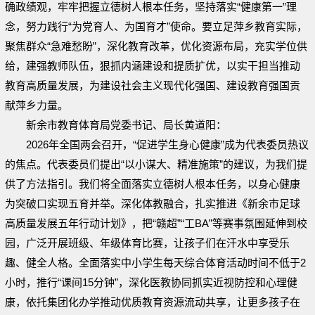
确政绩观，牢牢把握立德树人根本任务，坚持落实“健康第一”理
念，努力践行“为党育人、为国育才”使命。要立足萍乡教育实际，
聚焦群众“急难愁盼”，深化教育改革，优化资源布局，充实学位供
给，建强教师队伍，狠抓内涵建设和提质扩优，以实干担当推动
教育高质量发展，为建设社会主义现代化强国、建设教育强国贡
献萍乡力量。
新余市教育体育局党委书记、局长黄道阳：
2026年全国两会召开，“促进学生身心健康”成为代表委员热议
的焦点。代表委员们提出“以小谋大、精准施策”的建议，为我们提
供了方法指引。我们将全面落实立德树人根本任务，以身心健康
为突破口实现五育并举。深化体教融合，扎实推进《新余市足球
高质量发展五年行动计划》，把“赣超”“工BA”等赛事氛围延伸到校
园，广泛开展班级、年级体育比赛，让孩子们在汗水中享受乐
趣、健全人格。全面落实中小学生每天综合体育活动时间不低于2
小时，推行“课间15分钟”，深化医教协同抓实近视防控和心理健
康，依托集团化办学推动优质教育资源流动共享，让更多孩子在