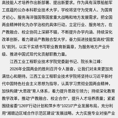
高技能人才培养作出新部署、提出新要求。作为具有深厚船舶军
工底蕴的公办本科职业技术大学，学校将坚守为党育人、为国育
才初心，服务海洋强国等国家重大战略和地方发展需求，把全国
两会精神转化为办学治校的具体行动，立足行业、服务地方，在
产教融合、校企协同上深耕不辍，不断提升办学内涵、持续深化
改革创新，着力建设产教融合型大学，奋力挺进技能型高校“国家
队”前列，以实干实绩书写职业教育新篇章，为服务地方产业升
级、推进中国式现代化贡献职教力量。
江西工业工程职业技术学院党委副书记、院长朱江峰：
2026年全国两会的胜利召开令人振奋，让我们对未来更加充
满信心和期待。江西工业工程职业技术学院将坚持以习近平新时
代中国特色社会主义思想为指导，认真学习贯彻全国两会精神，
加快构建“大思政”育人体系，着力提升思政引领力；持续深化教育
教学改革，推动“产教融合、校企合作”，提升人才培养质量；紧紧
围绕省委“1269”行动计划和萍乡市“10210”产业发展布局，充分利
用“湘赣边区域合作示范区建设”发展战略，大力实施专业对接产业