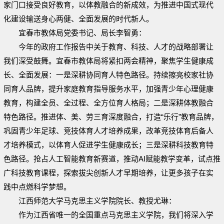
家门口接受良好教育，以体教融合的新成效，为推进中国式现代
化建设输送身心两健、全面发展的时代新人。
宜春市教体局党委书记、局长李智勇：
今年的政府工作报告中关于教育、科技、人才的战略部署让
我们深受鼓舞。宜春市教体局将紧扣两会精神，聚焦学生健康成
长、全面发展：一是深耕协同育人特色路径。持续擦亮校家社协
同育人品牌，提升家庭教育指导服务水平，加强青少年心理健康
教育，构建全员、全过程、全方位育人格局；二是深耕体教融合
特色路径。推进体、美、劳三育深度融合，打造“乐行”教育品牌，
巩固青少年足球、竞技体育人才培养成果，改革竞技体育后备人
才培养模式，以体育人促进学生健康成长；三是深耕科技教育特
色路径。抢占人工智能教育新赛道，推动AI赋能教学变革，试点推
广科技教育课程，探索拔尖创新人才早期培养，让更多孩子在实
践中点燃科学梦想。
江西师范大学马克思主义学院院长、教授尤琳：
作为江西省唯一的全国重点马克思主义学院，我们将深入学