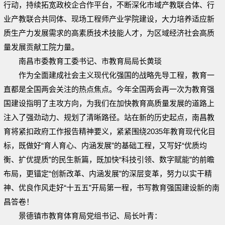
行动，持续拓宽政校企合作平台，不断深化市域产教联合体、行
业产教联合共同体、现场工程师产业学院建设，大力培养适应新
质生产力发展需求的高素质技术技能人才，为区域经济社会高质
量发展贡献工院力量。
南昌市委教育工委书记、市教育局局长黄琰
作为全面建成社会主义现代化强国的战略先导工程，教育一
直都是全国两会关注的热点焦点。今年全国两会再一次为教育强
国建设指明了主攻方向，为我们在加快教育高质量发展的道路上
注入了强劲动力、规划了清晰路径。站在新的历史起点，南昌教
育将紧扣政府工作报告精神要义，紧紧围绕2035年教育现代化目
标，既做好“育人育心、内涵发展”的基础工程，又写好“优质均
衡、扩优提质”的民生新篇，既加快“科技引领、数字赋能”的前瞻
布局，更锚定“创新改革、内涵发展”的深层变革，努力以实干精
神、优良作风走好“十五五”开局第一程，书写教育强国建设新的南
昌答卷！
景德镇市教育体育局党组书记、局长叶青：