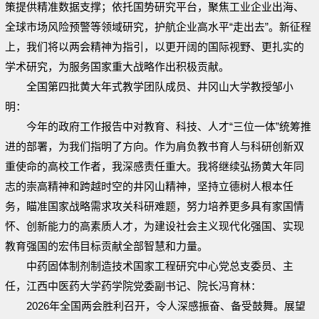
策提供精准数据支撑；依托国势研究平台，聚焦工业企业出海、
全球市场风险预警等领域研究，护航企业高水平“走出去”。新征程
上，我们将以两会精神为指引，以更开阔的国际视野、更扎实的
学术研究，为服务国家重大战略作出积极贡献。
全国第四批黄大年式教学团队成员、井冈山大学教授邹小
明：
今年的政府工作报告中对教育、科技、人才“三位一体”统筹推
进的部署，为我们指明了方向。作为肩负教书育人与科研创新双
重使命的高校工作者，我深感责任重大。我将继续弘扬黄大年同
志的崇高精神和跨越时空的井冈山精神，坚持立德树人根本任
务，瞄准国家战略需求攻关科研难题，努力培养更多具有家国情
怀、创新能力的高素质人才，为建设社会主义现代化强国、实现
教育强国的宏伟目标贡献全部智慧和力量。
中药固体制剂制造技术国家工程研究中心党总支委员、主
任，江西中医药大学药学院党委副书记、院长冯育林：
2026年全国两会胜利召开，令人深感振奋、备受鼓舞。展望