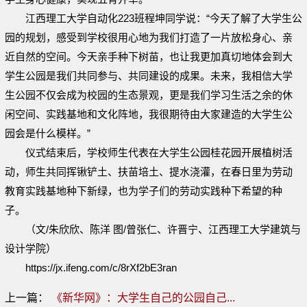
江西理工大学自动化223班程坤同学说：“今天了解了大学生公
园的规划，感受到学校很用心地为我们打造了一片放松身心、亲
近自然的空间。今天亲手种下树苗，也让我更加真切地体会到大
学生公园是我们共同参与、共同建设的成果。未来，我相信大学
生公园不仅会成为校园的生态景观，更是我们学习生活之余的休
闲空间、实践基地和文化阵地，我很期待由大家建造的大学生公
园会是什么模样。”
仪式结束后，学校师生代表在大学生公园桂花园开展植树活
动，师生共同挥锹铲土、扶苗培土、提水浇灌，在春日里为劳动
教育实践基地种下新绿，也为学子们的劳动实践种下希望的种
子。
（文/朱欣欣、陈洋 图/曾张仁、许晋宁、江西理工大学建筑与
设计学院）
https://jx.ifeng.com/c/8rXf2bE3ran
上一篇：
《新华网》：大学生自己的公园自己...