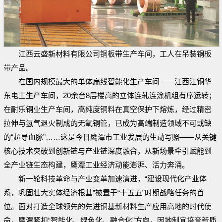
江西云盛新材料有限公司铜板带生产车间，工人在吊装铜板
带产品。
在国内规模最大的单体扁线智能化生产车间——江西江铜华
东电工生产车间，20余台8层楼高的立体连轧连涂机组有序运转；
在耐乐铜业生产车间，高纯度铜料在真空保护下熔炼，经过精密
拉伸与氢气退火制成的无氧铜管，已成为高端制造领域不可或缺
的“超导血脉”……这是今日鹰潭市工业发展的生动写照——从关键
核心技术突破到创新链与产业链深度融合，从新场景牵引赋能到
全产业链生态构建，鹰潭工业经济动能澎湃、活力奔涌。
新一轮科技革命与产业变革加速演进，“建设现代化产业体
系，巩固壮大实体经济根基”被置于“十五五”时期战略任务的首
位。面对打造全球领先的先进铜基新材料生产应用高地的时代使
命，鹰潭紧扣“智能化、绿色化、融合化”方向，因地制宜培育新质