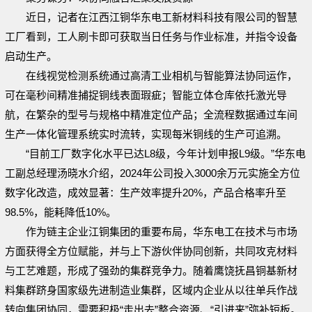
近日，记者在江西江铜华东电工新材料科技有限公司的智慧
工厂看到，工人刷卡即可获取当日任务与作业标准，并指令设备
启动生产。
在线视觉检测系统通过高清工业相机与智能算法协同运作，
可在毫秒间精准捕捉铜线表面瑕疵；智能立体仓库依托激光导
航，在繁杂的型号与规格中精准定位产品；全流程数据通过车间
生产一体化管理系统实时流转，实现每米铜线的生产可追溯。
“目前工厂数字化水平已达L8级，今年计划申报L9级。”华东电
工副总经理汤晓水介绍，2024年公司投入3000余万元实施全方位
数字化改造，成效显著：生产效率提升20%，产品合格率升至
98.5%，能耗降低10%。
作为链主企业江铜集团的重要布局，华东电工在技术与市场
方面获得全方位赋能，并与上下游伙伴协同创新，共同攻克材料
与工艺难题，形成了强劲的集群竞争力。随着鹰饶抚昌铜基新材
料集群跻身国家级先进制造业集群，区域内企业从以往单兵作战
转向集团协同，需要积极“走出去”整合资源、“引进来”弥补短板。