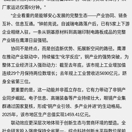
厂家运达仅需6分钟。”
“企业看重的是能够安心发展的完整生态——产业协同、链条
互补、信息互通。”钟前亮说。自诚瑞电路落户后，已有5家上下游
企业相继入驻，一条从铜基原材料到高端印制电路板成品的完整
产业链在鹰潭日益强韧。
协同不是终点，而是创造新优势、拓展新空间的路径。鹰潭
在推动产业联动中，持续催生“化学反应”，铜产业的强势突破，为
整体工业经济注入强劲动力：截至去年底，该市规上工业增加值
连续29个月保持两位数增长；去年规上工业营收达5690亿元，跻
身全省第三位。
更重要的是，这一动能并非孤立存在，它有力带动了非铜产
业同步崛起。电子信息、高端装备等产业持续壮大，眼镜产业集
群通过国家复核，形成“铜产业引领、多产业并进”的生动格局。
2025年，该市地区生产总值实现1459.41亿元。
联动效应更深层次地体现于创新生态与营商环境的塑造。全
社会研发投入强度保持全省第一，综合科技创新水平指数位居前