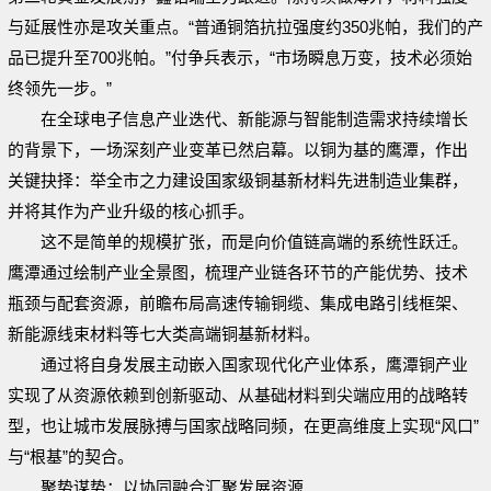
与延展性亦是攻关重点。“普通铜箔抗拉强度约350兆帕，我们的产
品已提升至700兆帕。”付争兵表示，“市场瞬息万变，技术必须始
终领先一步。”
在全球电子信息产业迭代、新能源与智能制造需求持续增长
的背景下，一场深刻产业变革已然启幕。以铜为基的鹰潭，作出
关键抉择：举全市之力建设国家级铜基新材料先进制造业集群，
并将其作为产业升级的核心抓手。
这不是简单的规模扩张，而是向价值链高端的系统性跃迁。
鹰潭通过绘制产业全景图，梳理产业链各环节的产能优势、技术
瓶颈与配套资源，前瞻布局高速传输铜缆、集成电路引线框架、
新能源线束材料等七大类高端铜基新材料。
通过将自身发展主动嵌入国家现代化产业体系，鹰潭铜产业
实现了从资源依赖到创新驱动、从基础材料到尖端应用的战略转
型，也让城市发展脉搏与国家战略同频，在更高维度上实现“风口”
与“根基”的契合。
聚势谋势：以协同融合汇聚发展资源