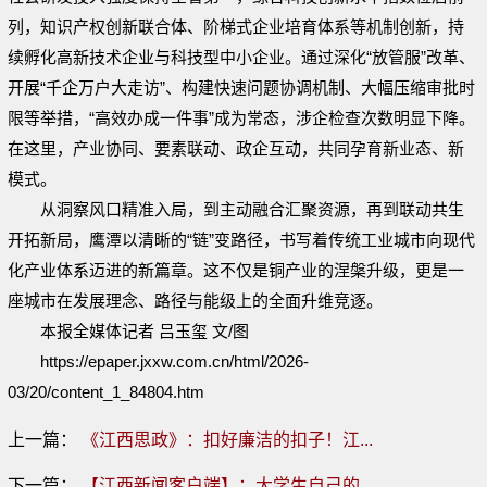
列，知识产权创新联合体、阶梯式企业培育体系等机制创新，持
续孵化高新技术企业与科技型中小企业。通过深化“放管服”改革、
开展“千企万户大走访”、构建快速问题协调机制、大幅压缩审批时
限等举措，“高效办成一件事”成为常态，涉企检查次数明显下降。
在这里，产业协同、要素联动、政企互动，共同孕育新业态、新
模式。
从洞察风口精准入局，到主动融合汇聚资源，再到联动共生
开拓新局，鹰潭以清晰的“链”变路径，书写着传统工业城市向现代
化产业体系迈进的新篇章。这不仅是铜产业的涅槃升级，更是一
座城市在发展理念、路径与能级上的全面升维竞逐。
本报全媒体记者 吕玉玺 文/图
https://epaper.jxxw.com.cn/html/2026-
03/20/content_1_84804.htm
上一篇：
《江西思政》：扣好廉洁的扣子！江...
下一篇：
【江西新闻客户端】：大学生自己的...