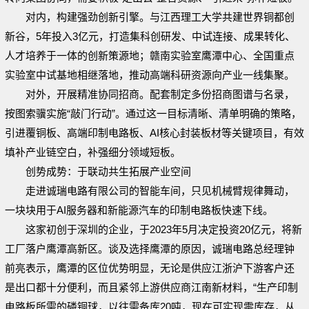
对内，构建强劲创新引擎。与江西理工大学共建世界铜都创
新谷，5年投入3亿元，打造集科创研发、中试连接、成果转化、
人才培养于一体的创新策源地；赣南实验室鹰潭中心、全国重点
实验室中试基地相继落地，推动高端科研资源向产业一线集聚。
对外，开展精准协同招商。配套制定多份招商图谱与名录，
按图索骥实施“敲门行动”。通过这一目标清晰、清单明确的策略，
引进覆铜板、高端印制电路板、AI核心封装板材等关键项目，有效
填补产业链空白，补强细分领域短板。
创势成势：于联动共生拓展产业空间
走进诚瑞电路有限公司的智能车间，只见机械臂规律舞动，
一块块用于AI服务器和新能源汽车的印制电路板快速下线。
这家初创于深圳的企业，于2023年5月决定投资20亿元，将新
工厂落户鹰潭高新区。谈及选择鹰潭的原因，诚瑞电路总经理钟
前亮表示，鹰潭的区位优势明显，无论是供应江浙沪下游客户还
是出口都十分便利，而且紧邻上游供应商江南新材料，“生产印制
电路板所需的磷铜球，以往需备库20吨，现在可实现零库存，从