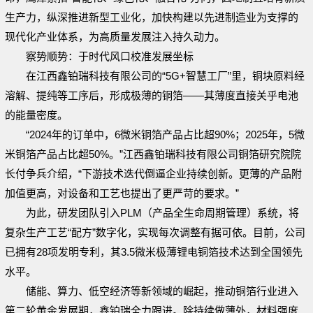
生产力，纵深推进新型工业化，加快构建以先进制造业为支撑的
现代化产业体系，为高质量发展注入持久动力。
察势顺势：于时代风口校准发展坐标
在江西鑫铂瑞科技有限公司的“5G+智慧工厂”里，铜块原料经
溶解、提纯等工序后，形成极薄的铜箔——其薄度直接关乎电池
的能量密度。
“2024年的订单中，6微米铜箔产品占比超90%；2025年，5微
米铜箔产品占比超50%。”江西鑫铂瑞科技有限公司铜箔研究院院
长付争兵介绍，“下游技术迭代倒逼企业持续创新。更薄的产品附
加值更高，对设备和工艺也提出了更严苛的要求。”
为此，研发团队引入PLM（产品全生命周期管理）系统，将
复杂生产工艺“配方”数字化，实现每次调整有据可依。目前，公司
已拥有28项发明专利，其3.5微米极薄锂电铜箔技术达到全国领先
水平。
储能、算力、低空经济等新领域的崛起，推动铜箔行业进入
第二轮黄金发展期，鑫铂瑞全力跟进。除持续做薄外，材料强度