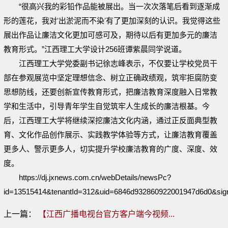
“很高兴我的彩铅作品能被展出。当一次次落笔后看到逐渐成
形的莲花，我对ʻ出淤泥而不染ʼ有了更加深刻的认识。我觉得这些
展出作品让廉洁文化更加可感可及，期待以后有更加多元的廉洁
教育形式。”江西理工大学设计256班谭紫晨同学说道。
江西理工大学党委副书记徐志峰表示，不仅要让学校党员干
部在参观展览中坚定理想信念、树立正确政绩观，筑牢拒腐防变
思想防线，还要创新宣传教育形式，把廉洁教育深度融入日常教
学和生活中，引导青年学生自觉筑牢人生成长的廉洁根基。今
后，江西理工大学将继续深挖廉洁文化内涵，通过正反面典型教
育、文化作品创作展示、实践教学体验等方式，让廉洁教育覆盖
更多人、警示更多人，切实提升学校廉洁教育的广度、深度、效
度。
https://dj.jxnews.com.cn/webDetails/newsPc?
id=13515414&tenantId=312&uid=6846d932860922001947d6d0&sig
上一篇：
【江西广播电视台官方客户端今视频...