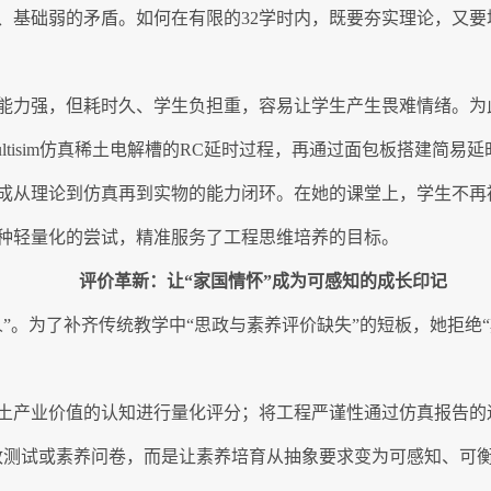
、基础弱的矛盾。如何在有限的32学时内，既要夯实理论，又要
能力强，但耗时久、学生负担重，容易让学生产生畏难情绪。为此
tisim仿真稀土电解槽的RC延时过程，再通过面包板搭建简易
成从理论到仿真再到实物的能力闭环。在她的课堂上，学生不再
种轻量化的尝试，精准服务了工程思维培养的目标。
评价革新：让“家国情怀”成为可感知的成长印记
”。为了补齐传统教学中“思政与素养评价缺失”的短板，她拒绝“
土产业价值的认知进行量化评分；将工程严谨性通过仿真报告的
政测试或素养问卷，而是让素养培育从抽象要求变为可感知、可衡