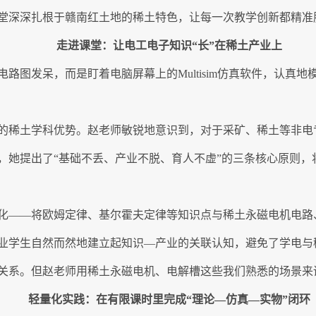
堂深深扎根于赣南红土地的稀土特色，让每一次教学创新都精准
走进课堂：让电工电子知识“长”在稀土产业上
路图发呆，而是盯着电脑屏幕上的Multisim仿真软件，认真地
的稀土学科优势。赵老师敏锐地意识到，对于采矿、稀土等非电
，她提出了“基础不丢、产业不脱、育人不虚”的三条核心原则，
化——将欧姆定律、基尔霍夫定律等知识点与稀土永磁电机电路
业学生自然而然地建立起知识—产业的关联认知，避免了学电与
关系。但赵老师用稀土永磁电机、电解槽这些我们熟悉的场景来
轻量化实践：在有限课时里完成“理论—仿真—实物”闭环