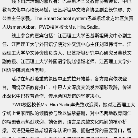
线下出席活动的嘉宾有：巴基斯坦华文教育协会会长、中巴
教育文化中心校长马斌，巴基斯坦华文教育协会副会长徐琨、办
公室主任李强，The Smart School system巴基斯坦北方地区负责
人Usman Akbar，PWD校区校长Ms. Hira Sadiq。
线上参会的嘉宾包括：江西理工大学巴基斯坦研究中心副主
任、江西理工大学外国语学院对外交流中心主任刘道伟博士、江
西理工大学华文师资班负责人、巴基斯坦研究中心研究员黄秋文
副教授、江西理工大学外国语学院赵锴嫦老师、江西理工大学外
国语学院刘真怡老师。
活动在热烈隆重的氛围中正式拉开帷幕，各方嘉宾依次登
台，围绕汉语教育推广、中巴人文深度交流发表精彩致辞，传递
出深化中巴教育合作、传承两国友谊的坚定决心。
PWD校区校长Ms. Hira Sadiq率先致欢迎词，她对江西理工大
学线上专家团队的倾情参与致以诚挚感谢，对中巴两地教育同仁
的相聚表示热烈欢迎。她强调，语言是跨越文化隔阂的核心桥
梁，汉语更是巴基斯坦青年认识中国、拥抱世界的重要窗口，智