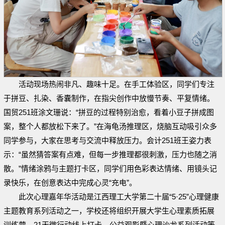
活动现场热闹非凡、趣味十足。在手工体验区，同学们专注
于拼豆、扎染、香囊制作，在指尖创作中放慢节奏、平复情绪。
国贸251班涂文珊说：“拼豆的过程特别治愈，看着小豆子拼成图
案，整个人都放松下来了。”在海龟汤推理区，烧脑互动吸引众多
同学参与，大家在思考与交流中释放压力。会计251班王姿力表
示：“虽然猜答案有点难，但每一步推理都很刺激，压力也随之消
散。”情绪涂鸦与主题打卡区，同学们用色彩表达情绪、用镜头记
录快乐，在创意表达中完成心灵“充电”。
此次心理嘉年华活动是江西理工大学第二十届“5·25”心理健康
主题教育系列活动之一，学校还将组织开展大学生心理素质拓展
训练营、21天微行动线上打卡、公益观影暨心理沙龙系列活动等