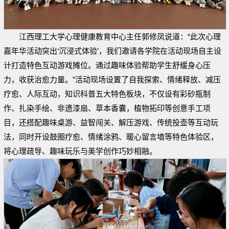
江西理工大学心理健康教育中心主任郭修凤说道：“此次心理
嘉年华活动突出‘沉浸式体验’，我们邀请各学院在活动现场自主设
计打造特色互动游戏摊位。通过趣味体验帮助学生舒缓身心压
力，收获治愈力量。”活动现场设置了自我探索、情绪释放、减压
疗愈、人际互动，知识科普五大特色板块，不仅设有彩砂瓶制
作、扎染手绘、非遗漆扇、草本香囊，植物拓印等创意手工项
目，还搭配趣味桌游、益智闯关、解压游戏、传统投壶等互动玩
法，同时开设鼓圈疗愈、情绪涂鸦、暖心留言墙等特色体验区，
将心理疏导、趣味玩乐与美学创作巧妙相融。