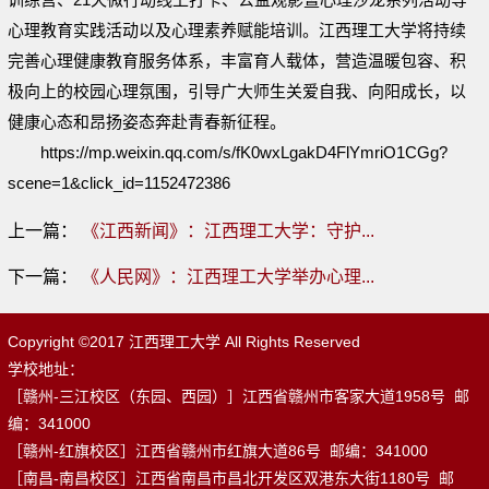
心理教育实践活动以及心理素养赋能培训。江西理工大学将持续
完善心理健康教育服务体系，丰富育人载体，营造温暖包容、积
极向上的校园心理氛围，引导广大师生关爱自我、向阳成长，以
健康心态和昂扬姿态奔赴青春新征程。
https://mp.weixin.qq.com/s/fK0wxLgakD4FlYmriO1CGg?
scene=1&click_id=1152472386
上一篇：
《江西新闻》：江西理工大学：守护...
下一篇：
《人民网》：江西理工大学举办心理...
Copyright ©2017 江西理工大学 All Rights Reserved
学校地址：
［赣州-三江校区（东园、西园）］江西省赣州市客家大道1958号 邮
编：341000
［赣州-红旗校区］江西省赣州市红旗大道86号 邮编：341000
［南昌-南昌校区］江西省南昌市昌北开发区双港东大街1180号 邮