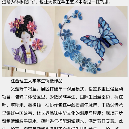
进阶为“栩栩欲飞”，也让大家在手工艺术中看见一抹巧思。
江西理工大学学生衍纸作品
又逢端午将至，展区打破单一观展模式，设置多重民俗互动
项目。包粽子体验区里，少数民族学生、国际生围坐桌边，捋粽
叶、填糯米、捆棉线，在协作包粽中触摸端午脉搏，于指尖传承
里讲好中国故事，让世界品味中华文化的温度与厚度；现场同步
熬制清甜端午糖水，粽叶香气搭配温润糖水，满是节日暖意。此