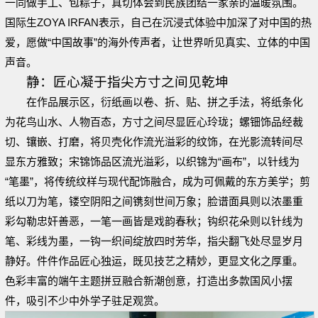
一同做手工、包粽子，真切体会到民族团结一家亲的温暖氛围。
国际生ZOYA IRFAN表示，自己在沉浸式体验中加深了对中国的热
爱，愿做“中国故事”的海外传声者，让世界听见真实、立体的中国
声音。
静：匠心凝于指尖方寸之间见乾坤
在作品展示区，衍纸画以卷、折、贴、拼之手法，将纸条化
为花鸟山水、人物百态，方寸之间尽显匠心玲珑；螺钿饰品经裁
切、镶嵌、打磨，将贝壳化作流光溢彩的纹饰，在光影流转间尽
显东方雅致；宋锦饰品区流光溢彩，以织锦为“画布”，以针线为
“笔墨”，将传统纹样与现代配饰融合，成为可佩戴的东方美学；剪
纸以刀为笔，镂空阴阳之间镌刻世间万象；脸谱面具则以浓墨重
彩勾勒忠奸善恶，一笔一画皆是戏韵春秋；钩织花朵则以针线为
笔、彩线为墨，一钩一织间绽放四时芳华，指尖翻飞处尽显岁月
静好。件件作品匠心独运，既见技艺之精妙，更显文化之厚重。
色彩丰富的端午主题拼豆融合新潮创意，打造出多款国风小摆
件，吸引不少中外学子驻足观赏。