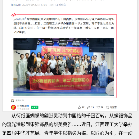
从衍纸画蝴蝶的翩跹灵动到中国结的千回百转，从螺钿饰品
的流光溢彩到宋锦饰品的华美典雅……近日，江西理工大学举办
第四届中华才艺展。青年学生以指尖为媒、以匠心为引，在一动