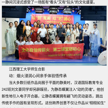
一静间沉浸式感受了一场既有“看头”又有“玩头”的文化盛宴。
江西理工大学师生合影
动：烟火浸润心间亲手体验悟传承
当大多数衍纸作品尚囿于平面的静美时，汉语国际教育专业
242班刘文豪同学却另辟蹊径，为静态蝶翼注入“动的灵魂”。他创
新性地引入电子开合器，让静态蝶翼拥有翩飞的灵动姿态，跳出
传统手作的固有呈现形式。这份跨界创意不仅让作品从“栩栩如生”