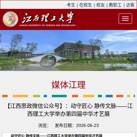
考生
|
在校生
|
校友
|
教职工
|
访客
媒体江理
【江西思政微信公众号】：动守匠心 静传文脉——江
西理工大学举办第四届中华才艺展
浏览：
发布日期：2026-06-23