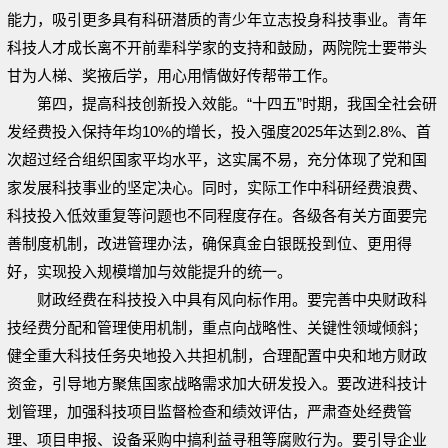
能力，吸引更多具有科研潜质的青少年立志投身科技事业。青年
科技人才成长离不开前辈科学家的支持和鼓励，两院院士要带头
甘为人梯、奖掖后学，用心用情做好传帮带工作。
第四，提高科技创新投入效能。“十四五”时期，我国全社会研
发经费投入保持年均10%的增长，投入强度2025年达到2.8%、首
次超过经合组织国家平均水平，这实属不易，充分体现了党和国
家发展科技事业的坚定决心。同时，实际工作中科研经费浪费、
科技投入低效重复等问题也不同程度存在。各级各有关方面要完
善制度机制，改进管理办法，确保真金白银既投到位、更用得
好，实现投入规模增加与效能提升的统一。
财政经费在科技投入中具有风向标作用。要完善中央财政科
技经费分配和管理使用机制，重点向战略性、关键性领域倾斜；
健全重大科技任务央地投入共担机制，合理配置中央和地方财政
资金，引导地方聚焦国家战略需求加大研发投入。要改进科技计
划管理，加强科技项目监督检查和绩效评估，严肃查处经费管
理、项目申报、设备采购中搞利益寻租等腐败行为。要引导企业