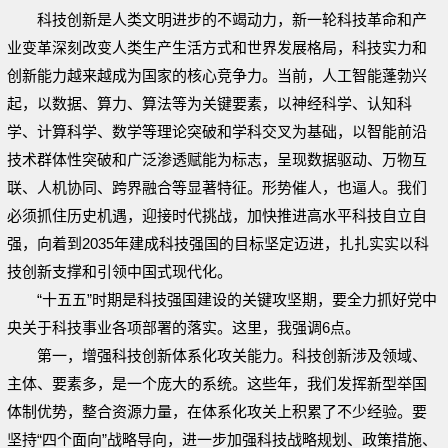
科技创新是人类文明进步的不竭动力，新一轮科技革命和产
业变革深刻改变人类生产生活方式和世界发展格局，科技实力和
创新能力越来越成为国家的核心竞争力。当前，人工智能蓬勃兴
起，以数据、算力、算法等为关键要素，以神经科学、认知科
学、计算科学、数学等理论突破和学科交叉为基础，以智能前沿
技术群体性突破和广泛渗透赋能为标志，呈现数据驱动、万物互
联、人机协同、跨界融合等显著特征。形势催人，也逼人。我们
必须抓住历史机遇，迎接时代挑战，加快推进高水平科技自立自
强，向着到2035年建成科技强国的目标坚定迈进，扎扎实实以科
技创新支撑和引领中国式现代化。
“十五五”时期是科技强国建设的关键攻坚期，要全力抓好党中
央关于科技事业各项部署的落实。这里，我强调6点。
第一，增强科技创新体系化攻关能力。科技创新涉及领域、
主体、要素多，是一个庞大的系统。这些年，我们发挥新型举国
体制优势，整合资源力量，在体系化攻关上积累了不少经验。要
坚持“四个面向”战略导向，进一步加强科技战略规划、政策措施、