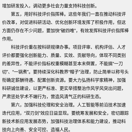
增加研发投入，调动更多社会力量支持科技创新。
第五，用好科技评价指挥棒。这些年我们一直在推动科技评
价改革，对促进科研活动、优化创新环境发挥了积极作用，但这
方面仍存在不少问题，要加快“破四唯”，有效发挥科技评价指挥棒
作用。
科技评价重在按科研规律办事。项目评审、机构评估、人才
评价都要强化创新能力、质量、实效、贡献导向，体现不同类别
的差异性，不能评价指标权重模糊甚至本末倒置，不能搞“一刀
切”、“一锅煮”。要持续深化科教界“帽子”治理，防止简单以称号头
衔确定薪酬待遇、配置创新资源。要大力弘扬科学家精神，加强
科研诚信建设，以更严标准、更实举措整治作风学风突出问题，
严肃惩处学术不端行为，营造风清气正的科研生态。
第六，加强科技伦理和安全治理。人工智能等前沿技术加速
迭代应用，“双刃剑”效应日益显现。要统筹发展和安全，密切跟踪
新技术新应用发展态势，加强科技治理体系和能力建设，推动科
技向上向善、安全可控、造福人民。