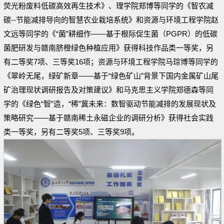
荧光粉废料低碳高效再生技术》、理学院郑博等同学的《智农减
碳--节能减排导向的智慧农业栽培系统》和资源与环境工程学院赵
文远等同学的《“菌”耕细作——基于根际促生菌（PGPR）的低碳
菌肥研发与赣南脐橙绿色种植应用》获得科技作品类一等奖，另
有二等奖7项、三等奖16项；资源与环境工程学院马琮博等同学的
《翠岭无尾，绿矿新章——基于“绿色矿山”背景下国内金属矿山尾
矿治理现状调研报告及对策建议》和马克思主义学院郑德森等同
学的《绿色“智”造，“稀”冀未来：数智驱动节能减排的发展现状及
策略研究——基于赣南稀土永磁企业的调研分析》获得社会实践
类一等奖，另有二等奖5项、三等奖9项。