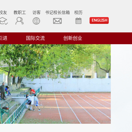
校友
教职工
访客
书记校长信箱
校历
引进
国际交流
创新创业