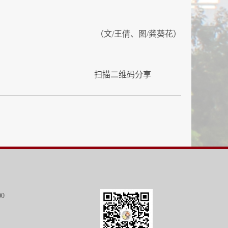
（文/王倩、图/龚葵花）
扫描二维码分享
00