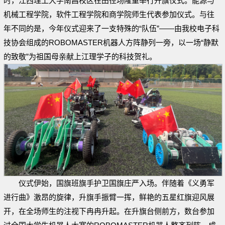
时，江西理工大学南昌校区在田径场隆重举行升旗仪式。能源与
机械工程学院，软件工程学院和商学院师生代表参加仪式。与往
年不同的是，今年仪式迎来了一支特殊的“队伍”——由我校电子科
技协会组成的ROBOMASTER机器人方阵静列一旁，以一场“静默
的致敬”为祖国母亲献上江理学子的科技贺礼。
仪式伊始，国旗班旗手护卫国旗庄严入场。伴随着《义勇军
进行曲》激昂的旋律，升旗手振臂一挥，鲜艳的五星红旗迎风展
开，在全场师生的注视下冉冉升起。在升旗台侧前方，数台参加