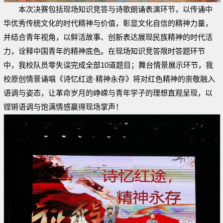
本次决赛包括现场知识竞答与诗歌朗诵表演环节，以传诵中
华优秀传统文化的时代精神与价值，彰显文化自信的精神力量，
并结合青年视角，以鲜活故事、创新表达展现民族精神的时代活
力，诠释中国青年的精神底色。在现场知识竞答限时答题环节
中，我校队员零失误完成全部10道题目；舞台情景展示环节，我
校原创情景诵唱《诗忆红途·精神永存》将对红色精神的崇敬融入
语调与姿态，让革命岁月的峥嵘与青年学子的理想直观呈现，以
铿锵语调与饱满情感赢得现场掌声！