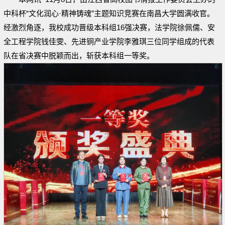
中科杯“文化润心·精神铸魂”主题知识竞赛在南昌大学圆满收官。
经激烈角逐，我校成功晋级本科组16强决赛，法学院徐佩儒、安
全工程学院钱佳雯、先进铜产业学院李雅琪三位同学组成的代表
队在省决赛中脱颖而出，斩获本科组一等奖。