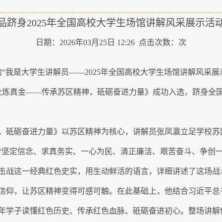
品跻身2025年全国高校大学生场馆讲解风采展示活
日期：2026年03月25日 12:26 点击次数：
次
的
“我是大学生讲解员——2025年全国高校大学生场馆讲解风采
火炼真金——传承苏区精神，砥砺奋进力量》成功入选，跻身全国
，砥砺奋进力量》
以苏区精神为核心，讲解员
张凤瀛
立足学校苏
“坚定信念、求真务实、一心为民、清正廉洁、艰苦奋斗、争创一
击战这一经典红色史实，用生动鲜活的语言，详细讲述了这场战
信仰，让苏区精神变得可感可触。在此基础上，他结合习近平总
年学子读懂红色历史、传承红色血脉、砥砺奋进初心。整场讲解