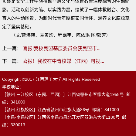
实践是
安全工程学院
推动非遗文化与体育教育深度融合的生动缩
影，活动以创新为笔、以实践为墨，绘就了一幅体教融合、文化
育人的生动图景，为新时代青年厚植家国情怀、涵养文化底蕴奠
定了坚实基础。
（文/曾海瑛、袁黄珍、程嘉宇、陈依琳 图/郭芳）
上一篇：
喜报!我校民盟基层委员会获民盟市...
下一篇：
喜报！我校在中青校媒（江西）可视...
Copyright ©2017 江西理工大学 All Rights Reserved
学校地址：
［赣州-三江校区（东园、西园）］江西省赣州市客家大道1958号 邮
编：341000
［赣州-红旗校区］江西省赣州市红旗大道86号 邮编：341000
［南昌-南昌校区］江西省南昌市昌北开发区双港东大街1180号 邮
编：330013