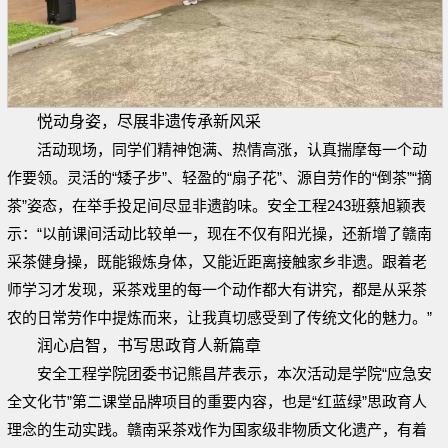
悦动身姿，尽展非遗传承新风采
活动现场，同学们精神饱满、热情高涨，认真揣摩每一个动
作要领。灵活的“矮子步”、轻盈的“扇子花”、源自劳作的“倒茶”“摘
茶”姿态，在举手投足间尽显非遗韵味。安全工程243班蔡旭颖表
示：“以前课间活动比较单一，现在不仅有阳光操，还新增了赣南
采茶健身操，既能锻炼身体，又能近距离接触家乡非遗。跟着老
师学习才发现，采茶戏里的每一个动作都大有讲究，都是从采茶
农的日常劳作中提炼而来，让我真切感受到了传统文化的魅力。”
润心启智，书写思政育人新篇章
安全工程学院团委书记熊昌芹表示，本次活动是学院“应急安
全文化节”第二课堂品牌项目的重要内容，也是“红
蓝
绿”思政育人
理念的生动实践。赣南采茶戏作为国家级非物质文化遗产，有着