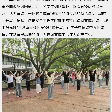
茶戏曲调随风回荡。近百名学生列队整齐，跟着领操员舒展身
姿、活力律动，一场融合体育锻炼与非遗传承的特色课间活动在
此开展。据悉，这是安全工程学院推出的特色课间文体活动，“理
工阳光操”与赣南采茶健身操轮换开展，让学子在运动中强健体
魄，在韵律里品味非遗，为校园文体生活注入别样生机。