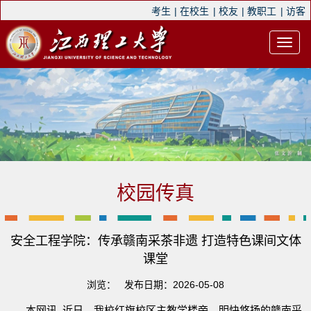
考生
|
在校生
|
校友
|
教职工
|
访客
校园传真
安全工程学院：传承赣南采茶非遗 打造特色课间文体
课堂
浏览：
发布日期：2026-05-08
本网讯 近日，我校红旗校区主教学楼旁，明快悠扬的赣南采