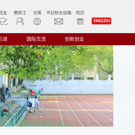
校友
教职工
访客
书记校长信箱
校历
引进
国际交流
创新创业