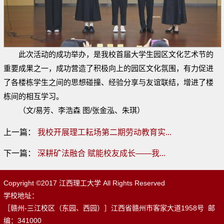
此次活动的成功举办，是我校首届大学生园区文化艺术节的
重要成果之一，成功营造了积极向上的园区文化氛围，有力促进
了各楼栋学生之间的思想碰撞、经验分享与友谊联结，增进了楼
栋间的相互学习。
（文/易芳、李浩森 图/张金泓、朱琪）
上一篇：
我校开展理工耘场第二期劳动教育实...
下一篇：
深耕矿法融合 赋能校友成长——我...
Copyright ©2017 江西理工大学 All Rights Reserved
学校地址：
［赣州-三江校区（东园、西园）］江西省赣州市客家大道1958号 邮
编：341000