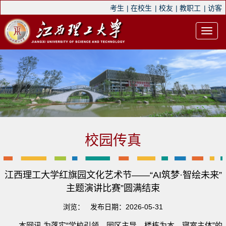
考生
|
在校生
|
校友
|
教职工
|
访客
校园传真
江西理工大学红旗园文化艺术节——“AI筑梦·智绘未来”
主题演讲比赛”圆满结束
浏览：
发布日期：2026-05-31
本网讯 为落实“学校引领、园区主导、楼栋为本、寝室主体”的