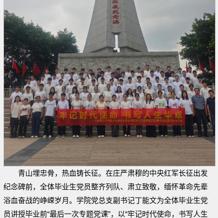
青山埋忠骨，热血铸长征。在庄严肃穆的中央红军长征出发
纪念碑前，全体毕业生党员整齐列队、肃立致敬，缅怀革命先辈
浴血奋战的峥嵘岁月。学院党总支副书记丁能文为全体毕业生党
员讲授毕业前“最后一次专题党课”，以“牢记时代使命，书写人生