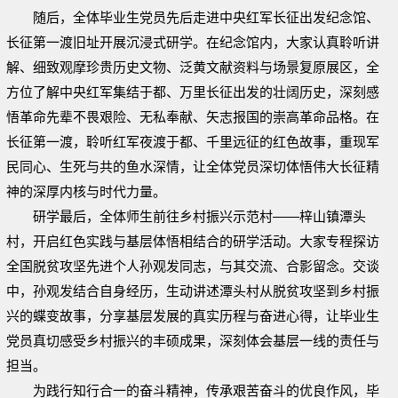
随后，全体毕业生党员先后走进中央红军长征出发纪念馆、
长征第一渡旧址开展沉浸式研学。在纪念馆内，大家认真聆听讲
解、细致观摩珍贵历史文物、泛黄文献资料与场景复原展区，全
方位了解中央红军集结于都、万里长征出发的壮阔历史，深刻感
悟革命先辈不畏艰险、无私奉献、矢志报国的崇高革命品格。在
长征第一渡，聆听红军夜渡于都、千里远征的红色故事，重现军
民同心、生死与共的鱼水深情，让全体党员深切体悟伟大长征精
神的深厚内核与时代力量。
研学最后，全体师生前往乡村振兴示范村——梓山镇潭头
村，开启红色实践与基层体悟相结合的研学活动。大家专程探访
全国脱贫攻坚先进个人孙观发同志，与其交流、合影留念。交谈
中，孙观发结合自身经历，生动讲述潭头村从脱贫攻坚到乡村振
兴的蝶变故事，分享基层发展的真实历程与奋进心得，让毕业生
党员真切感受乡村振兴的丰硕成果，深刻体会基层一线的责任与
担当。
为践行知行合一的奋斗精神，传承艰苦奋斗的优良作风，毕