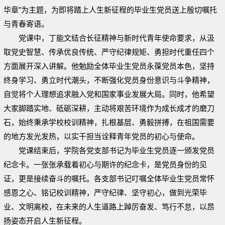
华章”为主题，为即将踏上人生新征程的毕业生党员送上殷切嘱托
与青春寄语。
党课中，丁能文结合长征精神与新时代青年使命要求，从汲
取党史智慧、传承优良传统、严守纪律规矩、勇担时代重任四个
方面展开深入讲解。他勉励全体毕业生党员永葆党员本色，坚持
终身学习、勇立时代潮头，不断强化党员身份意识与斗争精神，
自觉将个人理想追求融入党和国家事业发展大局。同时，他希望
大家脚踏实地、砥砺深耕，主动将艰苦环境作为成长成才的磨刀
石，始终秉承学校校训精神，扎根基层、勇毅拼搏，在祖国需要
的地方发光发热，以实干担当诠释青年党员的初心与使命。
党课结束后，学院各党支部书记为毕业生党员逐一颁发党员
纪念卡。一张张承载着初心与期许的纪念卡，是党员身份的见
证，更是接续奋斗的嘱托。各支部书记叮嘱全体毕业生党员常怀
感恩之心、铭记校训精神，严守纪律、坚守初心，做到光荣毕
业、文明离校，在未来的人生道路上踔厉奋发、笃行不怠，以昂
扬姿态开启人生新征程。