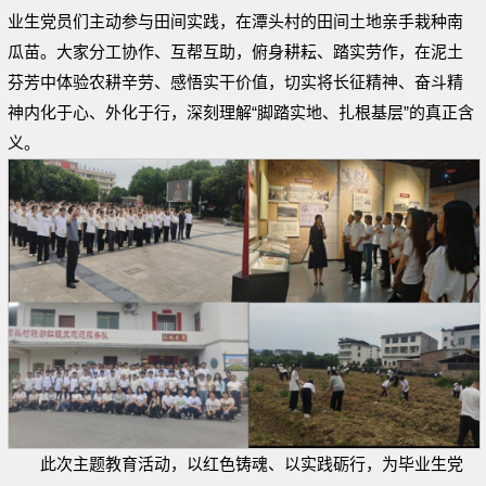
业生党员们主动参与田间实践，在潭头村的田间土地亲手栽种南
瓜苗。大家分工协作、互帮互助，俯身耕耘、踏实劳作，在泥土
芬芳中体验农耕辛劳、感悟实干价值，切实将长征精神、奋斗精
神内化于心、外化于行，深刻理解“脚踏实地、扎根基层”的真正含
义。
此次主题教育活动，以红色铸魂、以实践砺行，为毕业生党