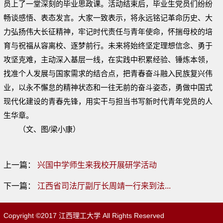
员上了一堂深刻的毕业思政课。活动结束后，毕业生党员们纷纷
畅谈感悟、表态发言。大家一致表示，将永远铭记革命历史、大
力弘扬伟大长征精神，牢记时代责任与青年使命，怀揣母校的培
育与祝福从容离校、逐梦前行。未来将始终坚定理想信念、勇于
攻坚克难，主动深入基层一线，在实践中积累经验、锤炼本领，
找准个人发展与国家需求的结合点，把青春奋斗融入民族复兴伟
业，以永不懈怠的精神状态和一往无前的奋斗姿态，勇做中国式
现代化建设的青春先锋，用实干与担当书写新时代青年党员的人
生华章。
（文、图/梁小康）
上一篇：
兴国中学师生来我校开展研学活动
下一篇：
江西省司法厅副厅长周靖一行来到法...
Copyright ©2017 江西理工大学 All Rights Reserved