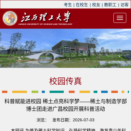
考生
|
在校生
|
校友
|
教职工
|
访客
校园传真
科普赋能进校园 稀土点亮科学梦——稀土与制造学部
博士团走进广昌校园开展科普活动
浏览：
发布日期：2026-07-03
本网讯 为普及稀土科学知识、弘扬科学精神、激发青少年科