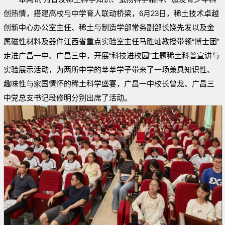
创热情，搭建高校与中学育人联动桥梁，6月23日，稀土技术卓越
创新中心办公室主任、稀土与制造学部常务副部长饶先发以及金
属磁性材料及器件江西省重点实验室主任马胜灿教授带领“博士团”
走进广昌一中、广昌三中，开展“科技进校园”主题稀土科普宣讲与
实验展示活动，为两所中学的莘莘学子带来了一场兼具知识性、
趣味性与家国情怀的稀土科学盛宴，广昌一中校长曾龙、广昌三
中党总支书记段修明分别出席了活动。