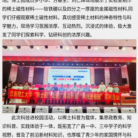
场。博士团成员罗小华、方春生、刘仁辉现场展示了实验室制作
的稀土磁性材料——钕铁硼以及四分之一厚度的金属磁性材料,同
学们仔细观察稀土磁性材料，真切感受稀土材料的神奇特性与科
学魅力，现场学习氛围浓厚、互动热烈。沉浸式的体验，极大激
发了同学们探索科学、钻研科创的浓厚兴趣。
此次科技进校园活动，以稀土科普为载体，集思政教育、知
识科普、实践体验于一体，既拓宽了广昌一中、三中学子的科学
视野，普及了前沿新材料知识，也厚植了青少年的家国情怀与科