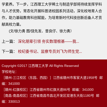
学素养。下一步，江西理工大学稀土与制造学部将持续发挥学科
与人才优势，常态化开展科普进校园系列活动，深化校地育人合
作，助力基础教育科创赋能，为培育新时代科技创新后备人才贡
献高校力量。
(
文/徐力勇
图/饶先发、曾良仔、徐力勇）
上一篇：
深化朋辈引领 夯实数理根基——我...
下一篇：
校纪委书记、监察专员刘飞为师生党...
Copyright ©2017 江西理工大学 All Rights Reserved
学校地址：
［赣州-三江校区（东园、西园）］江西省赣州市客家大道1958号 邮
编：341000
［赣州-红旗校区］江西省赣州市红旗大道86号 邮编：341000
［南昌-南昌校区］江西省南昌市昌北开发区双港东大街1180号 邮
编：330013