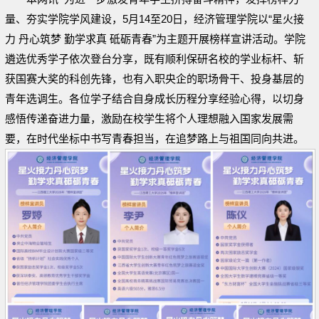
量、夯实学院学风建设，5月14至20日，经济管理学院以“星火接
力 丹心筑梦 勤学求真 砥砺青春”为主题开展榜样宣讲活动。学院
遴选优秀学子依次登台分享，既有顺利保研名校的学业标杆、斩
获国赛大奖的科创先锋，也有入职央企的职场骨干、投身基层的
青年选调生。各位学子结合自身成长历程分享经验心得，以切身
感悟传递奋进力量，
激励在校学生
将个人理想融入
国家发展需
要
，
在时代坐标中书写青春担当，
在追梦路上与祖国同向共进。