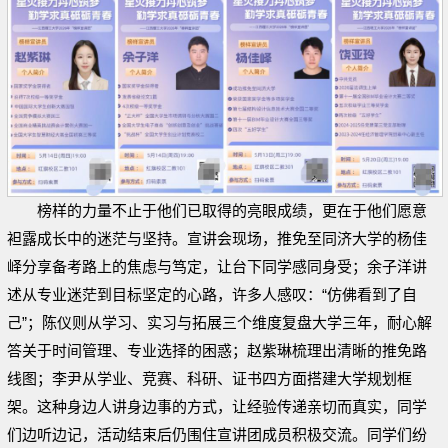
榜样的力量不止于他们已取得的亮眼成绩，更在于他们愿意
袒露成长中的迷茫与坚持。宣讲会现场，推免至同济大学的杨佳
峄分享备考路上的焦虑与笃定，让台下同学感同身受；余子洋讲
述从专业迷茫到目标坚定的心路，许多人感叹：“仿佛看到了自
己”；陈仪则从学习、实习与拓展三个维度复盘大学三年，耐心解
答关于时间管理、专业选择的困惑；赵紫琳梳理出清晰的推免路
线图；李尹从学业、竞赛、科研、证书四方面搭建大学规划框
架。这种身边人讲身边事的方式，让经验传递亲切而真实，同学
们边听边记，活动结束后仍围住宣讲团成员积极交流。同学们纷