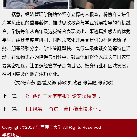
据悉，经济管理学院始终坚守立德树人根本，将榜样宣讲作
为学风建设的重要载体，推动思政教育与学业发展指导的有机融
合。学院每年从高年级选拔综合表现突出、事迹真实感人的优秀
学生，组建年度宣讲团，同时常态化开展党建引领社区志愿服
务、朋辈经验分享、学业答疑帮扶、高低年级座谈交流等特色活
动。在润物无声的陪伴与引领中，鼓励他们将个人成长与国家需
要紧密相连，让更多经管学子走向基层、投身行业和区域发展，
在祖国需要的地方建功立业。
（文/张海燕 图/董又源 孙敏 刘政君 张美瞳 张家敏）
上一篇：
《江西理工大学学报》论文获权威...
下一篇：
【正风实干 奋进一流】稀土技术卓...
Copyright ©2017 江西理工大学 All Rights Reserved
学校地址：