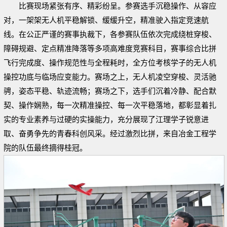
比赛现场紧张有序、精彩纷呈。参赛选手沉稳操作、从容应
对，一架架无人机平稳解锁、缓缓升空，精准驶入指定竞速航
线。在公正严谨的赛事执裁下，各参赛队伍依次完成绕桩穿梭、
障碍规避、定点精准降落等多项高难度竞赛科目，赛事综合比拼
飞行完成度、操作规范性与全程耗时，全方位考核学子的无人机
操控功底与临场应变能力。赛场之上，无人机凌空穿梭、灵活驰
骋，姿态平稳、轨迹流畅；赛场之下，选手们沉着冷静、配合默
契、操作娴熟，每一次精准操控、每一次平稳落地，都彰显着扎
实的专业素养与过硬的实操能力，充分展现了江理学子锐意进
取、奋勇争先的青春科创风采。经过激烈比拼，来自冶金工程学
院的队伍最终摘得桂冠。