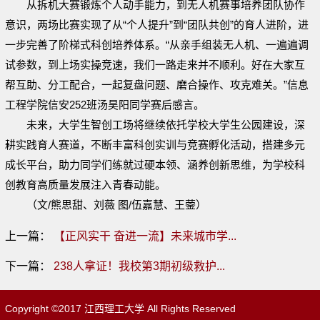
从拆机大赛锻炼个人动手能力，到无人机赛事培养团队协作
意识，两场比赛实现了从“个人提升”到“团队共创”的育人进阶，进
一步完善了阶梯式科创培养体系。“从亲手组装无人机、一遍遍调
试参数，到上场实操竞速，我们一路走来并不顺利。好在大家互
帮互助、分工配合，一起复盘问题、磨合操作、攻克难关。”信息
工程学院信安252班汤昊阳同学赛后感言。
未来，大学生智创工场将继续依托学校大学生公园建设，深
耕实践育人赛道，不断丰富科创实训与竞赛孵化活动，搭建多元
成长平台，助力同学们练就过硬本领、涵养创新思维，为学校科
创教育高质量发展注入青春动能。
（文/熊思甜、刘薇 图/伍嘉慧、王蓥）
上一篇：
【正风实干 奋进一流】未来城市学...
下一篇：
238人拿证！我校第3期初级救护...
Copyright ©2017 江西理工大学 All Rights Reserved