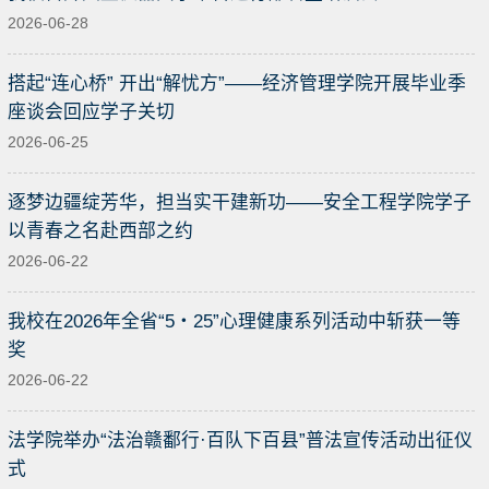
2026-06-28
搭起“连心桥” 开出“解忧方”——经济管理学院开展毕业季
座谈会回应学子关切
2026-06-25
逐梦边疆绽芳华，担当实干建新功——安全工程学院学子
以青春之名赴西部之约
2026-06-22
我校在2026年全省“5・25”心理健康系列活动中斩获一等
奖
2026-06-22
法学院举办“法治赣鄱行·百队下百县”普法宣传活动出征仪
式